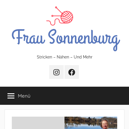
Zum
Inhalt
springen
FrauSonnenburg
Stricken – Nähen – Und Mehr
–
Instagram
Facebook
Stricken
Menü
–
Nähen