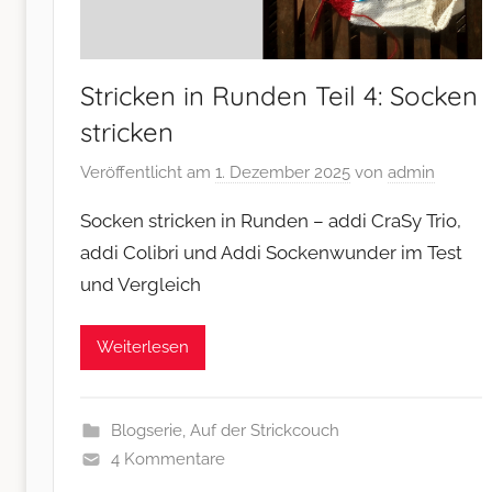
Stricken in Runden Teil 4: Socken
stricken
Veröffentlicht am
1. Dezember 2025
von
admin
Socken stricken in Runden – addi CraSy Trio,
addi Colibri und Addi Sockenwunder im Test
und Vergleich
Weiterlesen
Blogserie
,
Auf der Strickcouch
4 Kommentare