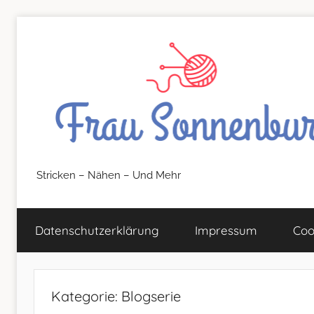
Zum
Inhalt
springen
FrauSonnenburg
Stricken – Nähen – Und Mehr
–
Datenschutz­erklärung
Impressum
Coo
Stricken
–
Kategorie:
Blogserie