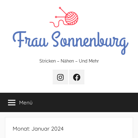
Zum
Inhalt
springen
FrauSonnenburg
Stricken – Nähen – Und Mehr
–
Instagram
Facebook
Stricken
Menü
–
Nähen
Monat:
Januar 2024