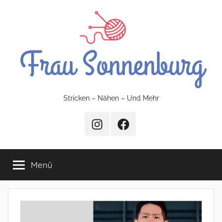
Zum
Inhalt
springen
FrauSonnenburg
Stricken – Nähen – Und Mehr
–
Instagram
Facebook
Stricken
Menü
–
Nähen