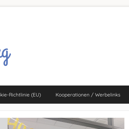
kie-Richtlinie (EU)
Kooperationen / Werbelinks