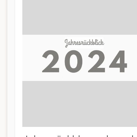
Nähen
–
und
mehr