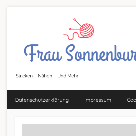
Zum
Inhalt
springen
FrauSonnenburg
Stricken – Nähen – Und Mehr
–
Datenschutz­erklärung
Impressum
Coo
Stricken
–