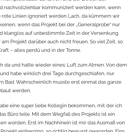
und nachvollziehbar kommuniziert werden kann, wenn
rote Linien ignoriert werden („ach, da kümmern wir
 keinen, wenn das Projekt bei der „Generalprobe“ nur
d klanglos auf unbestimmte Zeit in der Versenkung
 am Projekt darüber auch nicht freuen. So viel Zeit, so
raft – alles perdü und in der Tonne.
 ich da und hatte wieder eines: Luft zum Atmen. Von dem
und habe wirklich drei Tage durchgeschlafen, nur
m Bad. Wahrscheinlich musste erst einmal das ganze
ebaut werden.
h habe eine super liebe Kollegin bekommen, mit der ich
as Büro teile. Mit dem Wegfall des Projekts ist ein
 worden. Erst im Nachhinein ist mir das Ausmaß von
 Projekt einherging, so richtig bewusst geworden. Eins