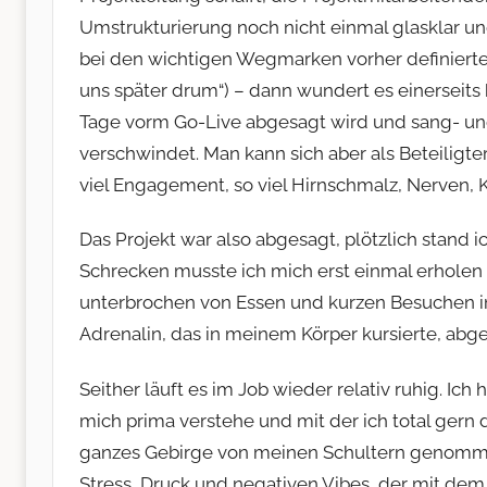
Umstrukturierung noch nicht einmal glasklar 
bei den wichtigen Wegmarken vorher definierte 
uns später drum“) – dann wundert es einerseits
Tage vorm Go-Live abgesagt wird und sang- un
verschwindet. Man kann sich aber als Beteiligter
viel Engagement, so viel Hirnschmalz, Nerven, K
Das Projekt war also abgesagt, plötzlich stand
Schrecken musste ich mich erst einmal erholen 
unterbrochen von Essen und kurzen Besuchen i
Adrenalin, das in meinem Körper kursierte, abg
Seither läuft es im Job wieder relativ ruhig. Ic
mich prima verstehe und mit der ich total gern d
ganzes Gebirge von meinen Schultern genommen
Stress, Druck und negativen Vibes, der mit dem