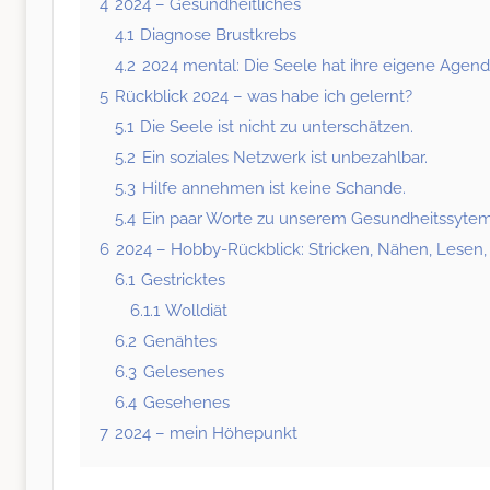
4
2024 – Gesundheitliches
4.1
Diagnose Brustkrebs
4.2
2024 mental: Die Seele hat ihre eigene Agen
5
Rückblick 2024 – was habe ich gelernt?
5.1
Die Seele ist nicht zu unterschätzen.
5.2
Ein soziales Netzwerk ist unbezahlbar.
5.3
Hilfe annehmen ist keine Schande.
5.4
Ein paar Worte zu unserem Gesundheitssyte
6
2024 – Hobby-Rückblick: Stricken, Nähen, Lesen,
6.1
Gestricktes
6.1.1
Wolldiät
6.2
Genähtes
6.3
Gelesenes
6.4
Gesehenes
7
2024 – mein Höhepunkt