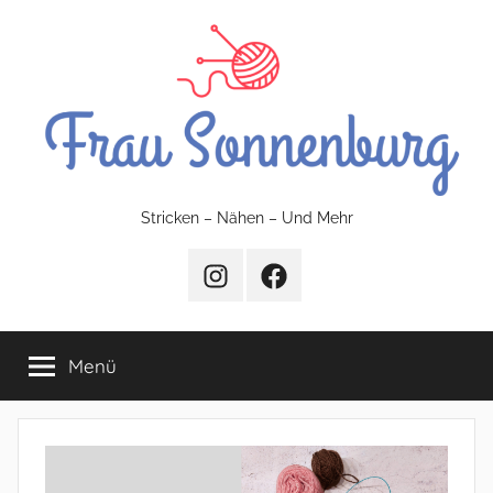
Zum
Inhalt
springen
FrauSonnenburg
Stricken – Nähen – Und Mehr
–
Instagram
Facebook
Stricken
Menü
–
Nähen