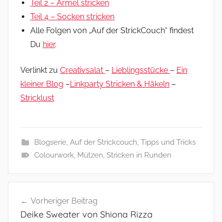
Teil 2 – Ärmel stricken
Teil 4 – Socken stricken
Alle Folgen von „Auf der StrickCouch“ findest
Du
hier
.
Verlinkt zu
Creativsalat
–
Lieblingsstücke
–
Ein
kleiner Blog
–
Linkparty Stricken & Häkeln
–
Stricklust
Blogserie
,
Auf der Strickcouch
,
Tipps und Tricks
Colourwork
,
Mützen
,
Stricken in Runden
Beitragsnavigation
Vorheriger Beitrag
Deike Sweater von Shiona Rizza