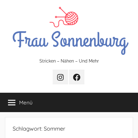
Zum
Inhalt
springen
FrauSonnenburg
Stricken – Nähen – Und Mehr
–
Instagram
Facebook
Stricken
Menü
–
Nähen
Schlagwort:
Sommer