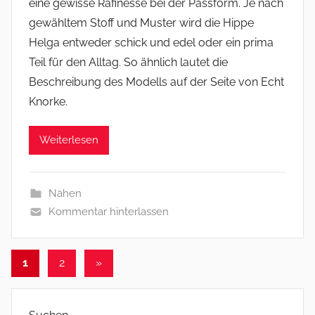
eine gewisse Rafinesse bei der Passform. Je nach
gewähltem Stoff und Muster wird die Hippe
Helga entweder schick und edel oder ein prima
Teil für den Alltag. So ähnlich lautet die
Beschreibung des Modells auf der Seite von Echt
Knorke.
Weiterlesen
Nähen
Kommentar hinterlassen
Seitennummerierung
Nächste
1
2
»
Beiträge
der
Beiträge