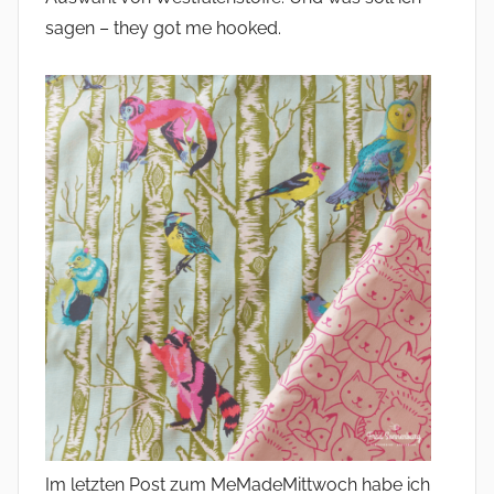
sagen – they got me hooked.
Im letzten Post zum MeMadeMittwoch habe ich