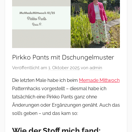
–
und
mehr
Pirkko Pants mit Dschungelmuster
Veröffentlicht am
1. Oktober 2025
von
admin
Die letzten Male habe ich beim
Memade Mittwoch
Patternhacks vorgestellt – diesmal habe ich
tatsächlich eine Pirkko Pants ganz ohne
Änderungen oder Ergänzungen genäht. Auch das
soll’s geben – und das kam so:
Wie der Stoff mich fand: