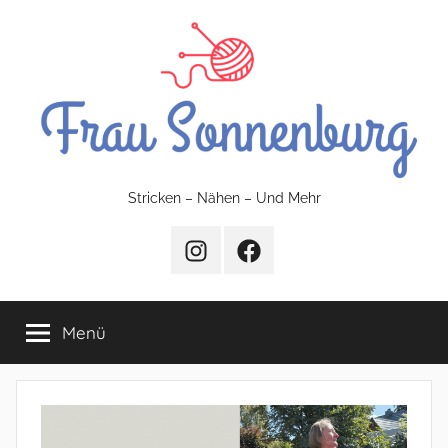
Zum
Inhalt
springen
FrauSonnenburg
Stricken – Nähen – Und Mehr
–
Instagram
Facebook
Stricken
Menü
–
Nähen