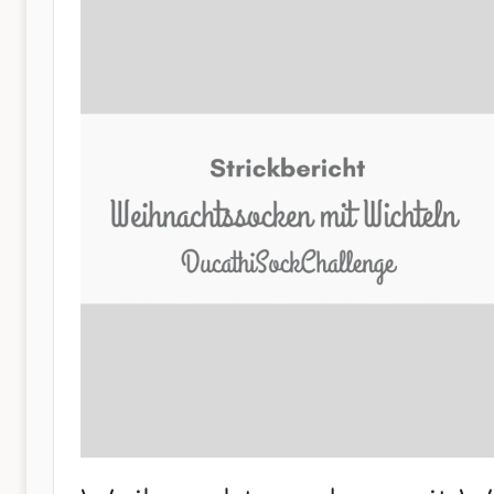
Nähen
–
und
mehr