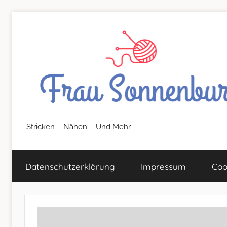
Zum
Inhalt
springen
FrauSonnenburg
Stricken – Nähen – Und Mehr
–
Datenschutz­erklärung
Impressum
Coo
Stricken
–