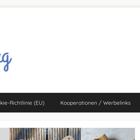
kie-Richtlinie (EU)
Kooperationen / Werbelinks