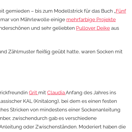
eit gemieden – bis zum Modellstrick für das Buch „
Fünf
Dagmar von Mährlewolle einige
mehrfarbige Projekte
underschönen und sehr geliebten
Pullover Deike
aus
und Zählmuster fleißig geübt hatte, waren Socken mit
rickfreundin
Grit
mit
Claudia
Anfang des Jahres ins
assischer KAL (Knitalong), bei dem es einen festen
iches Stricken von mindestens einer Sockenanleitung
ember, zwischendurch gab es verschiedene
n Anleitung oder Zwischenständen. Moderiert haben die