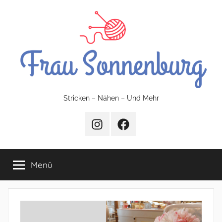
Zum
Inhalt
springen
FrauSonnenburg
Stricken – Nähen – Und Mehr
–
Instagram
Facebook
Stricken
Menü
–
Nähen