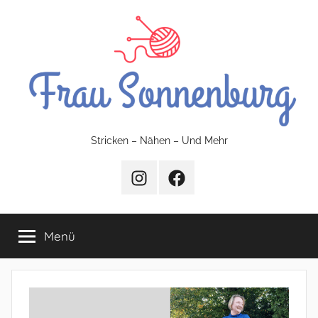
Zum
Inhalt
springen
FrauSonnenburg
Stricken – Nähen – Und Mehr
–
Instagram
Facebook
Stricken
Menü
–
Nähen