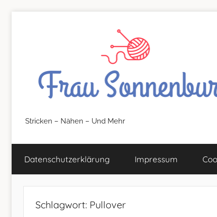
Zum
Inhalt
springen
FrauSonnenburg
Stricken – Nähen – Und Mehr
–
Datenschutz­erklärung
Impressum
Coo
Stricken
–
Schlagwort:
Pullover